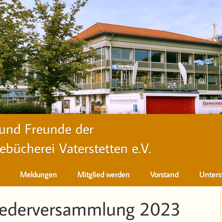
 und Freunde der
bücherei Vaterstetten e.V.
Meldungen
Mitglied werden
Vorstand
Unters
liederversammlung 2023